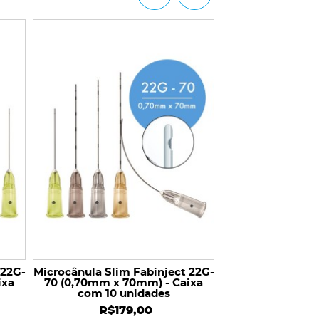
Microcânula Slim
38 (0,50mm x 3
com 10 u
R$17
 22G-
Microcânula Slim Fabinject 22G-
ixa
70 (0,70mm x 70mm) - Caixa
com 10 unidades
R$179,00