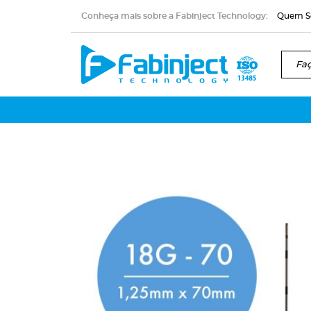
Conheça mais sobre a Fabinject Technology:
Quem 
Faça s