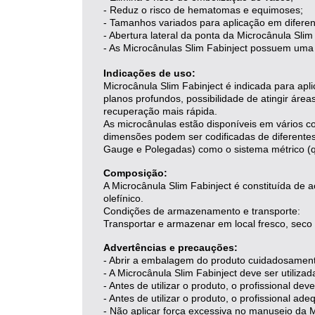
- Reduz o risco de hematomas e equimoses;
- Tamanhos variados para aplicação em diferen
- Abertura lateral da ponta da Microcânula Slim
- As Microcânulas Slim Fabinject possuem uma f
Indicações de uso:
Microcânula Slim Fabinject é indicada para ap
planos profundos, possibilidade de atingir áre
recuperação mais rápida.
As microcânulas estão disponíveis em vários co
dimensões podem ser codificadas de diferentes
Gauge e Polegadas) como o sistema métrico (qu
Composição:
A Microcânula Slim Fabinject é constituída de 
olefínico.
Condições de armazenamento e transporte:
Transportar e armazenar em local fresco, seco 
Advertências e precauções:
- Abrir a embalagem do produto cuidadosament
- A Microcânula Slim Fabinject deve ser utiliza
- Antes de utilizar o produto, o profissional de
- Antes de utilizar o produto, o profissional a
- Não aplicar força excessiva no manuseio da M