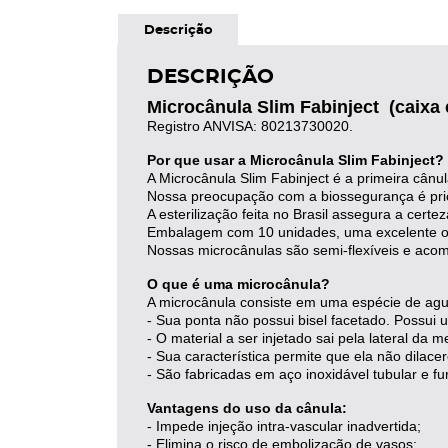
Descrição
DESCRIÇÃO
Microcânula Slim Fabinject (caixa
Registro ANVISA: 80213730020.
Por que usar a Microcânula Slim Fabinject?
A Microcânula Slim Fabinject é a primeira cânula
Nossa preocupação com a biossegurança é prior
A esterilização feita no Brasil assegura a cert
Embalagem com 10 unidades, uma excelente opç
Nossas microcânulas são semi-flexíveis e acom
O que é uma microcânula?
A microcânula consiste em uma espécie de agu
- Sua ponta não possui bisel facetado. Possu
- O material a ser injetado sai pela lateral da
- Sua característica permite que ela não dilac
- São fabricadas em aço inoxidável tubular e fu
Vantagens do uso da cânula:
- Impede injeção intra-vascular inadvertida;
- Elimina o risco de embolização de vasos;