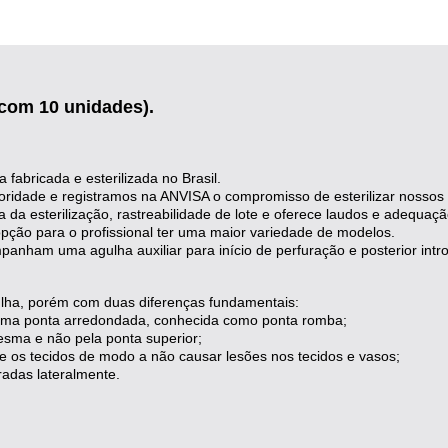
 com 10 unidades).
 fabricada e esterilizada no Brasil.
idade e registramos na ANVISA o compromisso de esterilizar nossos p
eza da esterilização, rastreabilidade de lote e oferece laudos e adequ
ão para o profissional ter uma maior variedade de modelos.
panham uma agulha auxiliar para início de perfuração e posterior int
lha, porém com duas diferenças fundamentais:
i uma ponta arredondada, conhecida como ponta romba;
 mesma e não pela ponta superior;
ere os tecidos de modo a não causar lesões nos tecidos e vasos;
radas lateralmente.