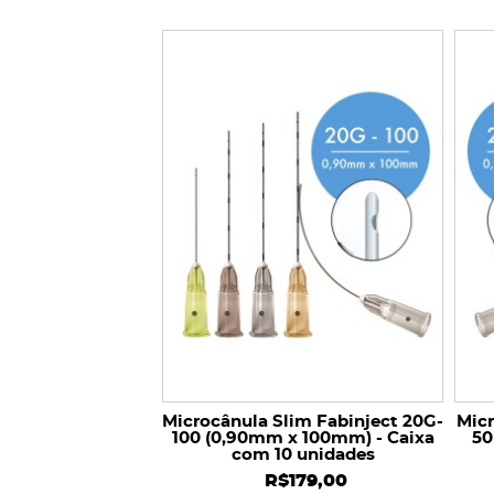
im Fabinject 21G-
x 70mm) - Caixa
 unidades
179,00
COMPRAR
Microcânula Slim Fabinject 20G-
Micr
100 (0,90mm x 100mm) - Caixa
50
com 10 unidades
R$179,00