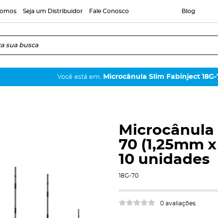
Somos
Seja um Distribuidor
Fale Conosco
Blog
ua busca
Microcânula Slim Fabinject 18G
Você está em:
Microcânula 
70 (1,25mm 
10 unidades
18G-70
0 avaliações