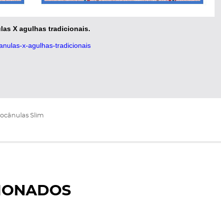
las X agulhas tradicionais.
canulas-x-agulhas-tradicionais
rocânulas Slim
IONADOS