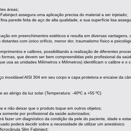
tes áreas;
 Fabinject assegura uma aplicação precisa do material a ser injetado;
ina parede feita de aço de alta qualidade, e sua superfície lisa asse
licação em preenchimentos estéticos e resulta em diversas vantagens
as distantes com único orifício, menor dor, traumatismo físico e psic
mprimentos e calibres, possibilitando a realização de diferentes proc
 formas, que devem ser bem compreendidas pelo profissional da saúde
e usa as unidades Milímetros x Milímetros) identificam o calibre e o
aço inoxidável AISI 304 em seu corpo e capa protetora e encaixe da cân
e ao abrigo da luz solar (Temperatura: -40ºC a +55 ºC)
e e não deixar que o produto toque em outros objetos;
da somente por profissional da saúde autorizados;
verá fazer um diagnóstico da condição da pele do paciente, idade e estad
dequado poderá decidir sobre a necessidade de utilizar um anestésico.
icrocânula Slim Fabinject;