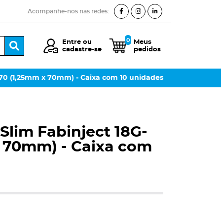
Acompanhe-nos nas redes:
Facebook Ícone
Instagram Ícone
Linkedin Ícone
0
Entre
ou
Meus
Ícone Pesquisa
cadastre-se
pedidos
-70 (1,25mm x 70mm) - Caixa com 10 unidades
Slim Fabinject 18G-
x 70mm) - Caixa com