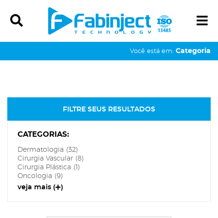
Ícone de pesquisa
Í
Categoria
Você está em:
FILTRE SEUS RESULTADOS
CATEGORIAS:
Dermatologia
(32)
Cirurgia Vascular
(8)
Cirurgia Plástica
(1)
Oncologia
(9)
veja mais (
)