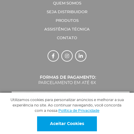
QUEM SOMOS
SEJA DISTRIBUIDOR
PRODUTOS
ASSISTÊNCIA TÉCNICA
CONTATO
Facebook Ícone
Instagram Ícone
Linkedin Ícone
FORMAS DE PAGAMENTO:
PARCELAMENTO EM ATÉ 6X
Utilizamos cookies para personalizar anúncios e melhorar a sua
experiência no site. Ao continuar navegando, você concorda
com a nossa
Política de Privacidade
FABINJECT TECHNOLOGY
© Todos os direitos reservados.
Implementação de conteúdo e material fornecidos pelo
administrador.
Aceitar Cookies
Criação de Sites: GV8 Agência Digital