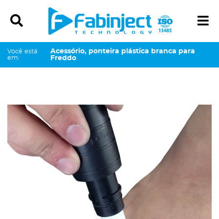
Ícone de pesquisa
Í
Acessório, ponteira plástica branca para
Você está
em:
Freddo